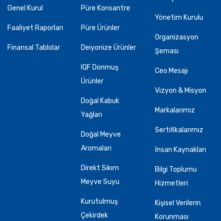
Genel Kurul
Püre Konsantre
Yönetim Kurulu
Faaliyet Raporları
Püre Ürünler
Organizasyon
Finansal Tablolar
Deiyonize Ürünler
Şeması
IQF Donmuş
Ceo Mesajı
Ürünler
Vizyon & Misyon
Doğal Kabuk
Markalarımız
Yağları
Sertifikalarımız
Doğal Meyve
Aromaları
İnsan Kaynakları
Direkt Sıkım
Bilgi Toplumu
Meyve Suyu
Hizmetleri
Kurutulmuş
Kişisel Verilerin
Çekirdek
Korunması