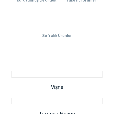
Kurutulmuş Çekirdek
Tüketici Ürünleri
Sofralık Ürünler
Vişne
Turuncu Havuç