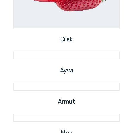
Çilek
Ayva
Armut
Muz