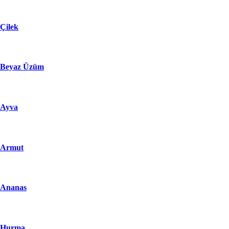
Çilek
Beyaz Üzüm
Ayva
Armut
Ananas
Hurma