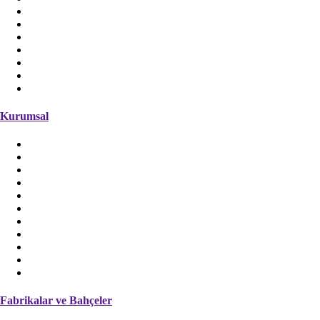
IQF Donmuş Ürünler
Doğal Kabuk Yağları
Doğal Meyve Aromaları
Direkt Sıkım Meyve Suyu
Kurutulmuş Çekirdek
Tüketici Ürünleri
Sofralık Ürünler
Kurumsal
Hakkımızda
Tarihçe
Yönetim Kurulu
Organizasyon Şeması
Ceo Mesajı
Vizyon & Misyon
Markalarımız
Sertifikalarımız
İnsan Kaynakları
Bilgi Toplumu Hizmetleri
Kişisel Verilerin Korunması
Fabrikalar ve Bahçeler