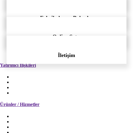
Fabrikalar ve Bahçeler
Online Satış
İletişim
Yatırımcı İlişkileri
Ana Sözleşme
Genel Kurul
Faaliyet Raporları
Finansal Tablolar
Ürünler / Hizmetler
Konsantre ürünler
Püre Konsantre
Püre Ürünler
Deiyonize Ürünler