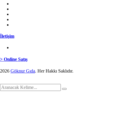
Niğde
Afyon
Adana
Mersin
Bahçeler
İletişim
Merkez
> Online Satış
2026
Göknur Gıda
. Her Hakkı Saklıdır.