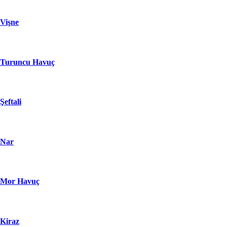
Vişne
Turuncu Havuç
Şeftali
Nar
Mor Havuç
Kiraz