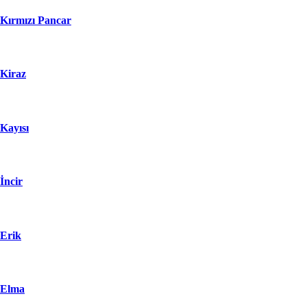
Kırmızı Pancar
Kiraz
Kayısı
İncir
Erik
Elma