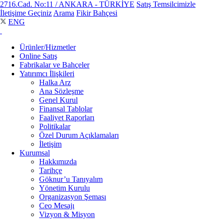
2716.Cad. No:11 / ANKARA - TÜRKİYE
Satış Temsilcimizle
İletişime Geçiniz
Arama
Fikir Bahçesi
ENG
Ürünler/Hizmetler
Online Satış
Fabrikalar ve Bahçeler
Yatırımcı İlişkileri
Halka Arz
Ana Sözleşme
Genel Kurul
Finansal Tablolar
Faaliyet Raporları
Politikalar
Özel Durum Açıklamaları
İletişim
Kurumsal
Hakkımızda
Tarihçe
Göknur’u Tanıyalım
Yönetim Kurulu
Organizasyon Şeması
Ceo Mesajı
Vizyon & Misyon