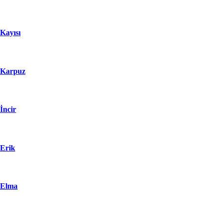
Kayısı
Karpuz
İncir
Erik
Elma